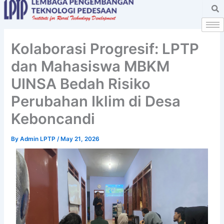
Skip
to
content
Kolaborasi Progresif: LPTP
dan Mahasiswa MBKM
UINSA Bedah Risiko
Perubahan Iklim di Desa
Keboncandi
By
Admin LPTP
/
May 21, 2026