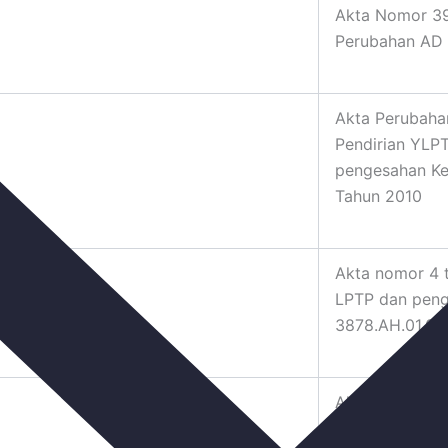
Akta Nomor 39
Perubahan AD
Akta Perubaha
Pendirian YLP
pengesahan K
Tahun 2010
Akta nomor 4 
LPTP dan pen
3878.AH.01.04
Akta no 06 ta
pengesahan K