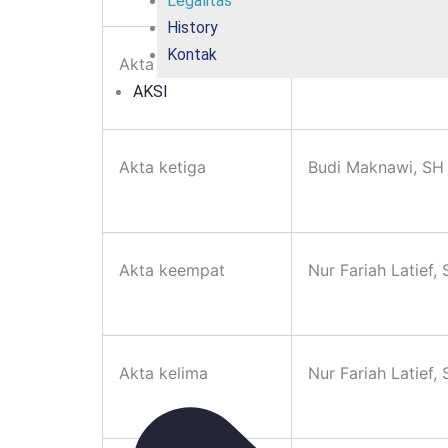
Legalitas
History
Kontak
Akta kedua
B.R.Ay. Mahyasto
AKSI
Akta ketiga
Budi Maknawi, SH
Akta keempat
Nur Fariah Latief,
Akta kelima
Nur Fariah Latief,