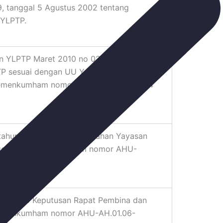
, tanggal 5 Agustus 2002 tentang
 YLPTP.
n YLPTP Maret 2010 no 02 tentang
TP sesuai dengan UU Yayasan terbaru dan
emenkumham nomor AHU-3878.AH.01.04
tahun 2010 tentang Perubahan Yayasan
gesahan Kemenkumham nomor AHU-
 Tahun 2010
hun 2016 Keputusan Rapat Pembina dan
emenkumham nomor AHU-AH.01.06-