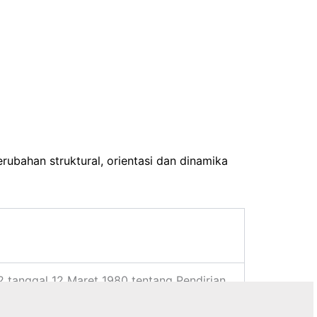
ubahan struktural, orientasi dan dinamika
 tanggal 12 Maret 1980 tentang Pendirian