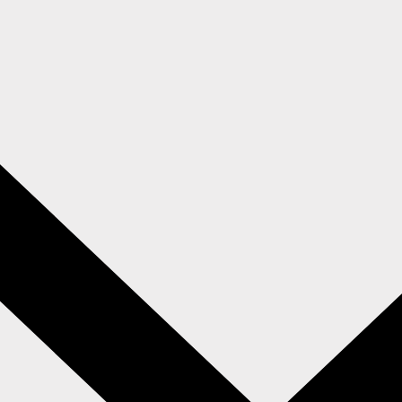
,
Dapatkan Informasi Lebih Lanjut
Melalui Media Sosial Kami :