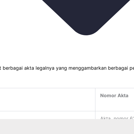
 berbagai akta legalnya yang menggambarkan berbagai per
Nomor Akta
Akta nomor 62
ti Notonagoro, SH
Yayasan LPTP