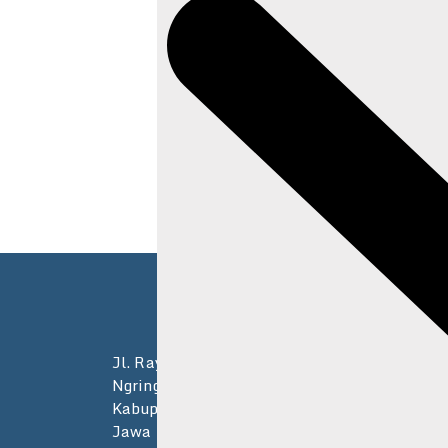
Jl. Raya Palur Km. 5, Tegal Asri RT.04/RW.06
Ngringo, Kec. Jaten,
Kabupaten Karanganyar,
Jawa Tengah