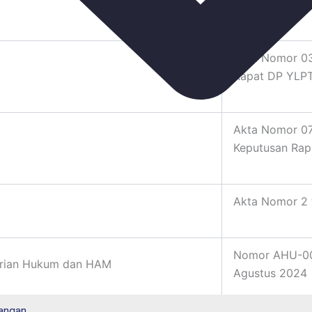
0002064 tent
Akta Nomor 03
Rapat DP YLP
Akta Nomor 07
Keputusan Ra
Akta Nomor 2 
Nomor AHU-00
trian Hukum dan HAM
Agustus 2024
Pangan