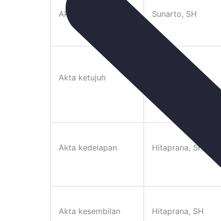
Akta keenam
Sunarto, SH
Akta ketujuh
Hitaprana, SH
Akta kedelapan
Hitaprana, SH
Akta kesembilan
Hitaprana, SH