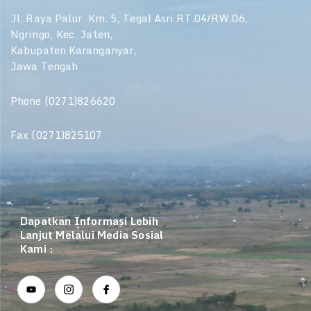
Jl. Raya Palur Km. 5, Tegal Asri RT.04/RW.06,
Ngringo, Kec. Jaten,
Kabupaten Karanganyar,
Jawa Tengah
Phone (0271)826620
Fax (0271)825107
Dapatkan Informasi Lebih
Lanjut Melalui Media Sosial
Kami :