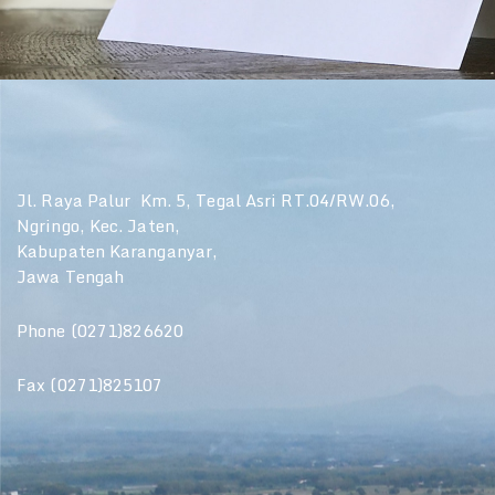
Jl. Raya Palur Km. 5, Tegal Asri RT.04/RW.06,
Ngringo, Kec. Jaten,
Kabupaten Karanganyar,
Jawa Tengah
Phone (0271)826620
Fax (0271)825107