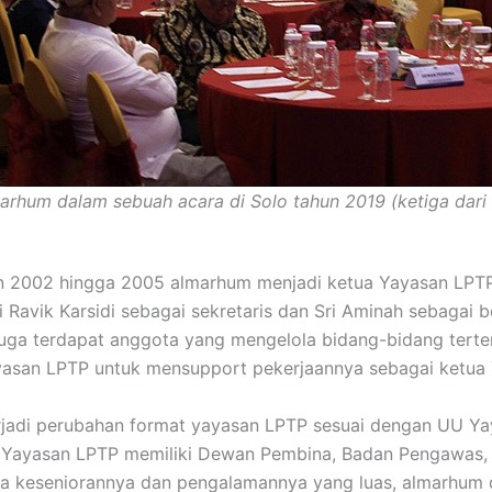
arhum dalam sebuah acara di Solo tahun 2019 (ketiga dari k
n 2002 hingga 2005 almarhum menjadi ketua Yayasan LPT
 Ravik Karsidi sebagai sekretaris dan Sri Aminah sebagai 
 juga terdapat anggota yang mengelola bidang-bidang terte
asan LPTP untuk mensupport pekerjaannya sebagai ketua
rjadi perubahan format yayasan LPTP sesuai dengan UU Ya
i Yayasan LPTP memiliki Dewan Pembina, Badan Pengawas
na keseniorannya dan pengalamannya yang luas, almarhum d