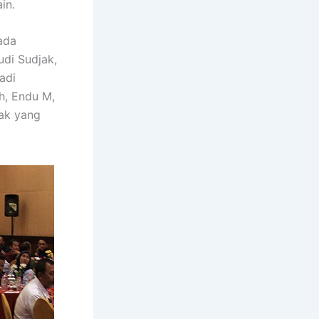
in.
ada
di Sudjak,
adi
h, Endu M,
ak yang