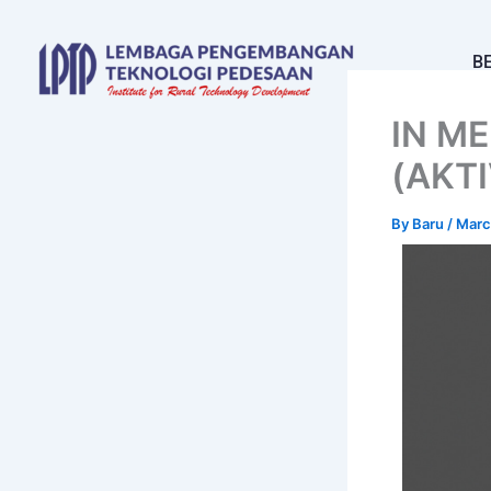
Skip
to
B
content
IN M
(AKTI
By
Baru
/
Marc