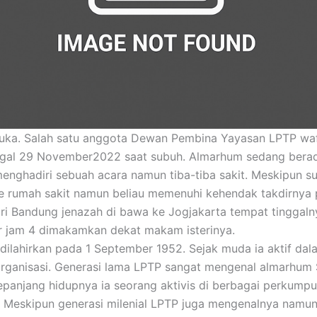
uka. Salah satu anggota Dewan Pembina Yayasan LPTP waf
ggal 29 November2022 saat subuh. Almarhum sedang berad
nghadiri sebuah acara namun tiba-tiba sakit. Meskipun s
ke rumah sakit namun beliau memenuhi kehendak takdirnya
Dari Bandung jenazah di bawa ke Jogjakarta tempat tinggaln
ar jam 4 dimakamkan dekat makam isterinya.
ilahirkan pada 1 September 1952. Sejak muda ia aktif dal
organisasi. Generasi lama LPTP sangat mengenal almarhum
epanjang hidupnya ia seorang aktivis di berbagai perkumpu
. Meskipun generasi milenial LPTP juga mengenalnya namu