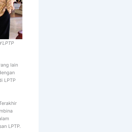
 YLPTP
ang lain
 dengan
 di LPTP
Terakhir
embina
alam
san LPTP.