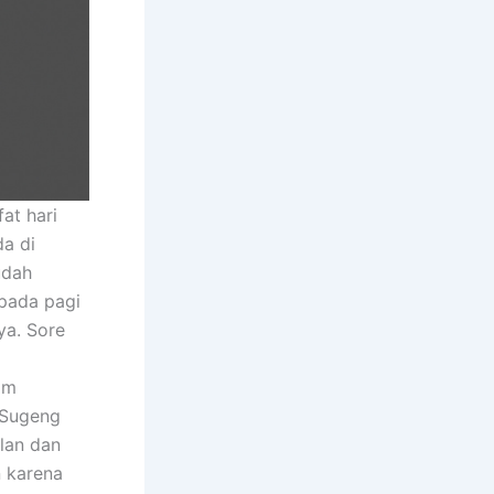
at hari
a di
udah
 pada pagi
ya. Sore
am
 Sugeng
lan dan
n karena