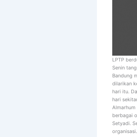
LPTP berd
Senin tan
Bandung me
dilarikan 
hari itu. 
hari sekit
Almarhum d
berbagai 
Setyadi. S
organisasi