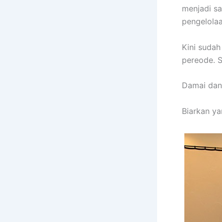
menjadi s
pengelolaa
Kini suda
pereode. 
Damai dan t
Biarkan y