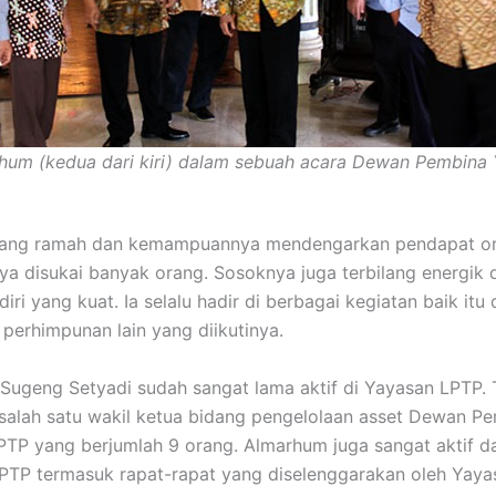
hum (kedua dari kiri) dalam sebuah acara Dewan Pembina
yang ramah dan kemampuannya mendengarkan pendapat or
a disukai banyak orang. Sosoknya juga terbilang energik
diri yang kuat. Ia selalu hadir di berbagai kegiatan baik itu
perhimpunan lain yang diikutinya.
ugeng Setyadi sudah sangat lama aktif di Yayasan LPTP. 
salah satu wakil ketua bidang pengelolaan asset Dewan P
PTP yang berjumlah 9 orang. Almarhum juga sangat aktif d
PTP termasuk rapat-rapat yang diselenggarakan oleh Yaya