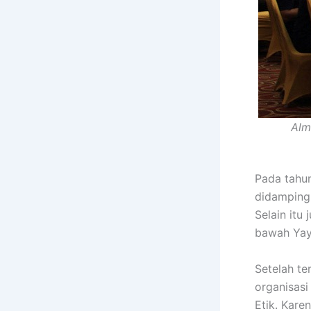
Alm
Pada tahu
didampingi
Selain itu
bawah Yay
Setelah te
organisas
Etik. Kare