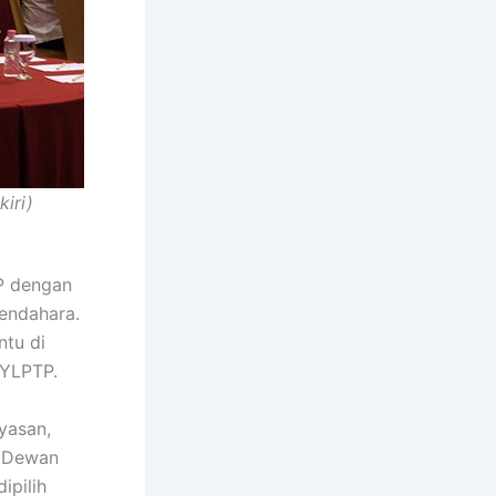
iri)
P dengan
bendahara.
ntu di
 YLPTP.
yasan,
, Dewan
ipilih