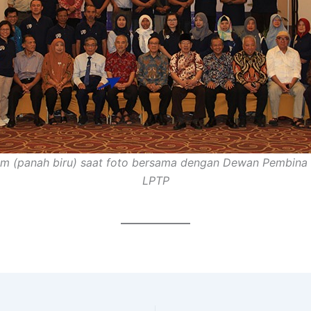
m (panah biru) saat foto bersama dengan Dewan Pembina 
LPTP