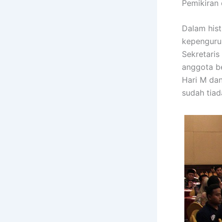
Pemikiran 
Dalam hist
kepengurus
Sekretaris
anggota be
Hari M da
sudah tiad