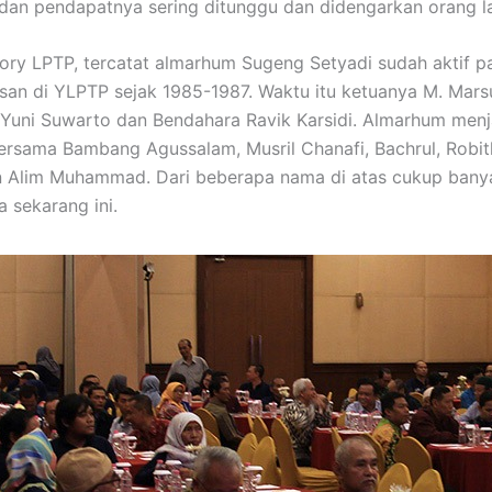
dan pendapatnya sering ditunggu dan didengarkan orang la
ory LPTP, tercatat almarhum Sugeng Setyadi sudah aktif p
an di YLPTP sejak 1985-1987. Waktu itu ketuanya M. Marsu
 Yuni Suwarto dan Bendahara Ravik Karsidi. Almarhum menj
rsama Bambang Agussalam, Musril Chanafi, Bachrul, Robit
n Alim Muhammad. Dari beberapa nama di atas cukup bany
a sekarang ini.