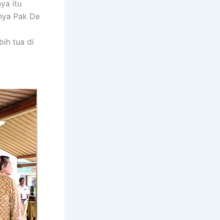
ya itu
nya Pak De
ih tua di