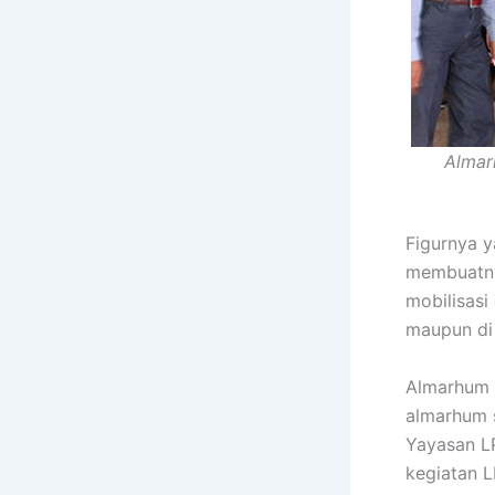
Almar
Figurnya 
membuatny
mobilisasi 
maupun di 
Almarhum S
almarhum 
Yayasan L
kegiatan L