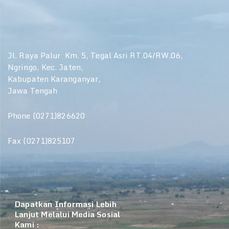
Jl. Raya Palur Km. 5, Tegal Asri RT.04/RW.06,
Ngringo, Kec. Jaten,
Kabupaten Karanganyar,
Jawa Tengah
Phone (0271)826620
Fax (0271)825107
Dapatkan Informasi Lebih
Lanjut Melalui Media Sosial
Kami :